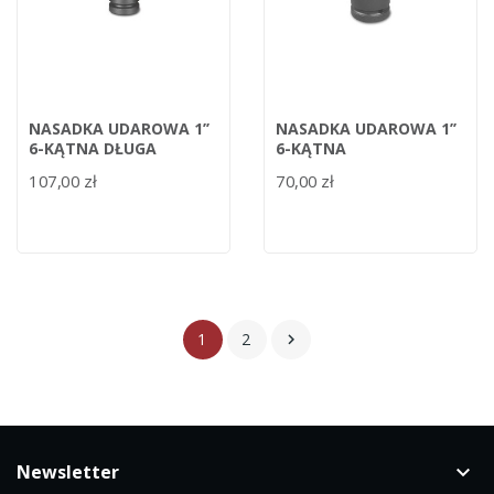
NASADKA UDAROWA 1’’
NASADKA UDAROWA 1’’
6-KĄTNA DŁUGA
6-KĄTNA
107,00 zł
70,00 zł
1
2

Newsletter
keyboard_arrow_down