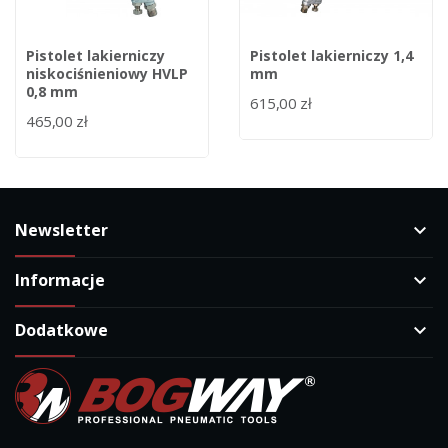
Pistolet lakierniczy
Pistolet lakierniczy 1,4
niskociśnieniowy HVLP
mm
0,8 mm
615,00 zł
465,00 zł
Newsletter
keyboard_arrow_down
Informacje
keyboard_arrow_down
Dodatkowe
keyboard_arrow_down